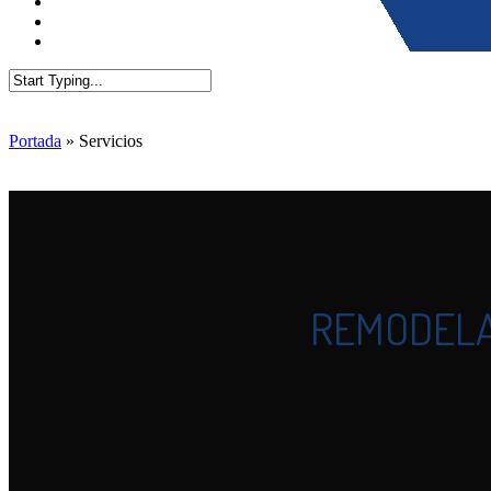
Close
Search
Portada
»
Servicios
REMODEL