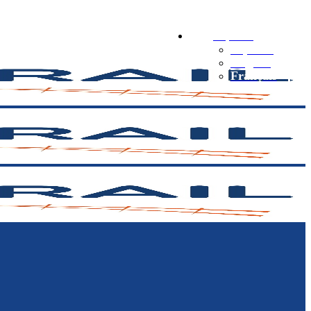
Español
Español
English
Français