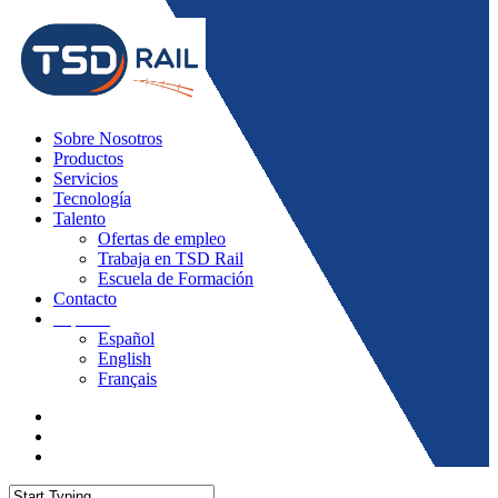
Sobre Nosotros
Productos
Servicios
Tecnología
Talento
Ofertas de empleo
Trabaja en TSD Rail
Escuela de Formación
Contacto
Español
Español
English
Français