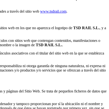
ades a través del sitio web
www.tsdrail.com
.
sitios web en los que no aparezca el logotipo de
TSD RAIL S.L.
, y a
ulos con sitios web que contengan contenidos, manifestaciones o
n nombre o la imagen de
TSD RAIL S.L.
.
nculos asociativos con el titular del sitio web en la que se establezca
responsabiliza ni otorga garantía de ninguna naturaleza, ni expresa ni
rmaciones y/o productos y/o servicios que se ofrezcan a través del sitio
las y páginas del Sitio Web. Se trata de pequeños ficheros de datos que
denador y tampoco proporcionan por sí la ubicación ni el nombre y
después de que éstos se hayan registrado por primera vez, sin que se