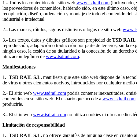
1.- Todos los contenidos del sitio web
www.tsdrail.com
(incluyendo, s
los proveedores de contenidos, habiendo sido, en este último caso, obj
recopilación, diseño, ordenación y montaje de todo el contenido del s
industrial e intelectual.
2.- Las marcas, rótulos, signos distintivos o logos de sitio web
www.ts
3.- Los textos, datos y dibujos gráficos son propiedad de
TSD RAIL 
reproducción, adaptación o traducción por parte de terceros, sin la exp
ningún caso, la cesión de su titularidad o la concesión de un derecho 
utilización legítima de
www.tsdrail.com
.
Manifestaciones
1.-
TSD RAIL S.L.
manifiesta que este sitio web dispone de la tecno
de virus u otros elementos nocivos, introducidos por cualquier medio o
2.- El sitio web
www.tsdrail.com
podría contener inexactitudes, omisi
contenidos en su sitio web. El usuario que accede a
www.tsdrail.com
producirle.
3.- El sitio web
www.tsdrail.com
no utiliza cookies ni otros medios té
Limitación de responsabilidad
1.-
TSD RAIL S.L.
no ofrece garantías de ninguna clase en cuanto 