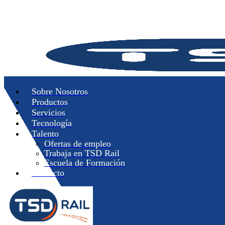
Skip
to
main
content
Menu
Sobre Nosotros
Productos
Servicios
Tecnología
Talento
Ofertas de empleo
Trabaja en TSD Rail
Escuela de Formación
Contacto