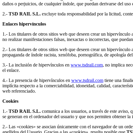
daños o perjuicios, de cualquier índole, que puedan derivarse del uso 
2.-
TSD RAIL S.L.
excluye toda responsabilidad por la licitud, conte
Enlaces hipervínculos
1.- Los titulares de otros sitios web que deseen crear un hipervínculo 
no realizar manifestaciones falsas, inexactas o incorrectas, que puedan 
2.- Los titulares de otros sitios web que deseen crear un hipervínculo 
propaganda de índole racista, xenófoba, pornográfica, de apología de
3.- La inclusión de hipervínculos en
www.tsdrail.com
, no implica ne
el enlace.
4.- La presencia de hipervínculos en
www.tsdrail.com
tiene una final
implícita respecto a la comerciabilidad, idoneidad, calidad, caracterís
web referenciado.
Cookies
1.-
TSD RAIL S.L.
comunica a los usuarios, a través de este aviso, 
se generan en el ordenador del usuario y que nos permiten obtener la i
2.- Las «cookies» se asocian únicamente con el navegador de un orde
apellidos del Usuario. Gracias a las «cookies», resulta posible que
TS