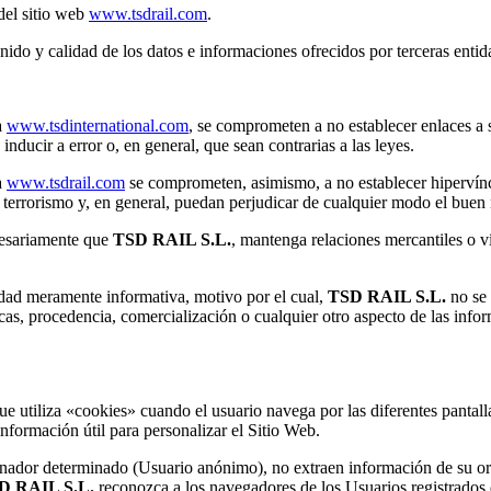
del sitio web
www.tsdrail.com
.
nido y calidad de los datos e informaciones ofrecidos por terceras entid
a
www.tsdinternational.com
, se comprometen a no establecer enlaces a 
inducir a error o, en general, que sean contrarias a las leyes.
a
www.tsdrail.com
se comprometen, asimismo, a no establecer hipervínc
l terrorismo y, en general, puedan perjudicar de cualquier modo el bue
cesariamente que
TSD RAIL S.L.
, mantenga relaciones mercantiles o ví
idad meramente informativa, motivo por el cual,
TSD RAIL S.L.
no se 
ticas, procedencia, comercialización o cualquier otro aspecto de las info
que utiliza «cookies» cuando el usuario navega por las diferentes pantal
nformación útil para personalizar el Sitio Web.
nador determinado (Usuario anónimo), no extraen información de su or
D RAIL S.L.
reconozca a los navegadores de los Usuarios registrados 