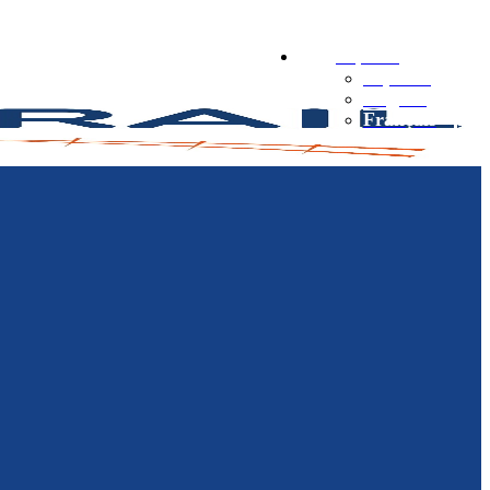
Español
Español
English
Français